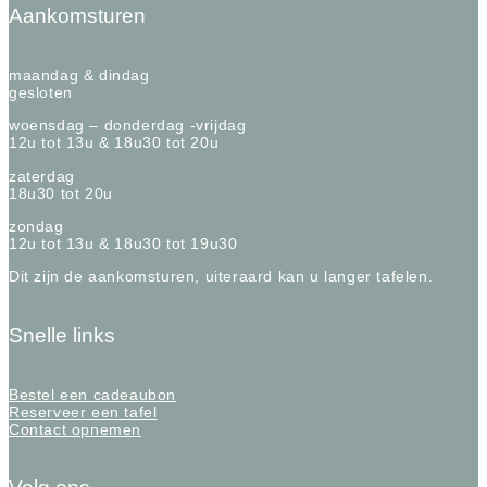
Aankomsturen
maandag & dindag
gesloten
woensdag – donderdag -vrijdag
12u tot 13u & 18u30 tot 20u
zaterdag
18u30 tot 20u
zondag
12u tot 13u & 18u30 tot 19u30
Dit zijn de aankomsturen, uiteraard kan u langer tafelen.
Snelle links
Bestel een cadeaubon
Reserveer een tafel
Contact opnemen